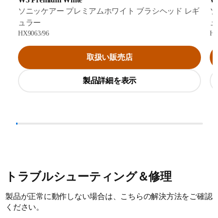
ソニッケアー プレミアムホワイト ブラシヘッド レギ
ソ
ュラー
ュ
HX9063/96
HX
取扱い販売店
製品詳細を表示
トラブルシューティング＆修理
製品が正常に動作しない場合は、こちらの解決方法をご確認
ください。