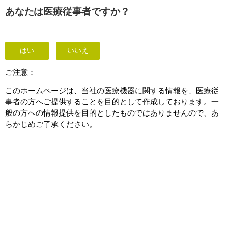
This page is also available in
United States (English)
あなたは医療従事者ですか？
はい
いいえ
サービスソリューション
ご注意：
このホームページは、当社の医療機器に関する情報を、医療従
事者の方へご提供することを目的として作成しております。一
般の方への情報提供を目的としたものではありませんので、あ
らかじめご了承ください。
Healthcare services