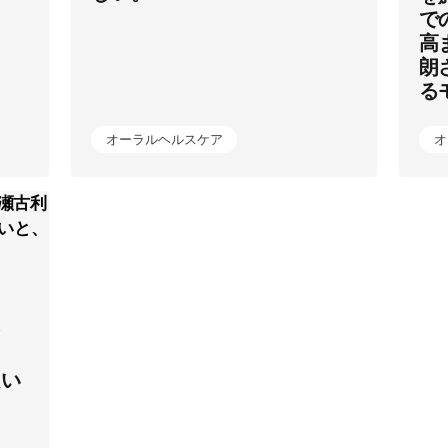
で
高
朗
る
オーラルヘルスケア
オ
ン
！
良い