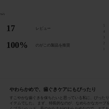
ews
17
5
レビュー
4
3
100
%
2
のがこの製品を推奨
1
やわらかめで、歯ぐきケアにもぴったり
すこやかな歯ぐきを保ちたいと思っている私に、ぴった
イテムでした。 まず、特長的なのが、なめらかなカーブ
くブラシヘッド。毛のかたさがやわらかめなので、とて