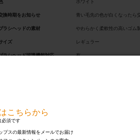
色
ホワイト
交換時期をお知らせ
青い毛先の色が白くなったら
ブラシヘッドの素材
やわらかく柔軟性の高いゴム
サイズ
レギュラー
ブラシヘッド認識機能対応
有
ブラシヘッド装着方式
簡単にはめ込みできるブラシ
使用できるモデル
2 シリーズ プラーク ディ
プレミアムクリーン
ガムヘルス
ダイヤモンドクリーン
ダイヤモンドクリーン スマ