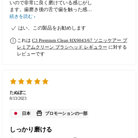
いので非常に良く磨けている感じがし
ます。歯磨き後の舌で歯を触った感じ
もつるつるしていて、非常に気持ちが
続きを読む
いいです。
はい、この製品をお勧めします
これは
C3 Premium Clean HX9043/67 ソニッケアー プ
レミアムクリーン ブラシヘッド レギュラー
に対する
レビューです
たぬぽこ
8/13/2023
日本
プロモーションの一部
しっかり磨ける