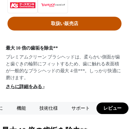
取扱い販売店
最大 10 倍の歯垢を除去**
プレミアムクリーン ブラシヘッドは、柔らかい側面が歯
と歯ぐきの輪郭にフィットするため、歯に触れる表面積
が一般的なブラシヘッドの最大 4 倍***。しっかり快適に
磨けます。
さらに詳細をみる
に
機能
技術仕様
サポート
レビュー