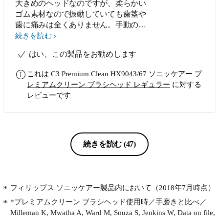
大きめのヘッドなのですが、柔らかい
ゴム素材なので振動していても歯茎や
歯に痛みは全くありません。手動の歯
ブラシでは取れない歯の隙間の汚れや
続きを読む
カスが面白いように取れるのでとても
はい、この製品をお勧めします
気持ちが良いです。大きめのヘッドが
歯を包み込むように当たるので、磨き
これは
C3 Premium Clean HX9043/67 ソニッケアー プ
残しがないです。歯医者に通っている
レミアムクリーン ブラシヘッド レギュラー
に対する
のですが、ソニッケアー プレミアム
レビューです
クリーン ブラシヘッド レギュラーを
使い出してからスタッフの方から磨き
方が良くなりましたねと褒められるく
らいです。 デメリットはコストがか
かることです。
続きを読む
(47)
フィリップス ソニッケアー製品内において（2018年7月時点）
*プレミアムクリーン ブラシヘッド使用時／手磨きと比べ／
Milleman K, Mwatha A, Ward M, Souza S, Jenkins W, Data on file,