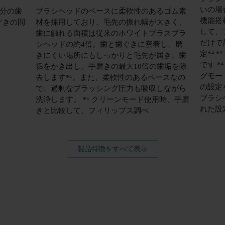
いの場
分の歯
ブラシヘッドのベースに柔軟性のあるゴム素
機能搭
ぐきの間
材を採用しており、毛先の振れ幅が大きく、
して、
歯に触れる面積は従来のホワイトプラスブラ
だけで
シヘッドの約4倍。歯と歯ぐきに密着し、磨
定*⁴
きにくい場所にもしっかりと毛先が届き、歯
です 
垢をかき出し、手磨きの最大10倍の歯垢を除
グモー
去します*¹。また、柔軟性のあるベースなの
の設定
で、過剰なブラッシング圧力も吸収しながら
ブラシ
洗浄します。 *¹ クリーンモード使用時、手磨
れた設
きと比較して、フィリップス調べ
製品特徴をすべて表示