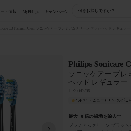
ア
ポート情報
MyPhilips
キャンペーン
イ
コ
ン
onicare C3 Premium Clean ソニッケアー プレミアムクリーン ブラシヘッド レギュラー
サ
ポ
ー
ト
検
Philips Sonicare
索
ソニッケアー プレ
ヘッド レギュラー
HX9043/96
4.4
(47 レビュー)
| 91% の
最大 10 倍の歯垢を除去**
プレミアムクリーン ブラシ