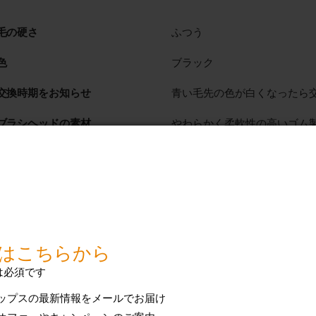
毛の硬さ
ふつう
色
ブラック
交換時期をお知らせ
青い毛先の色が白くなったら
ブラシヘッドの素材
やわらかく柔軟性の高いゴム
サイズ
レギュラー
ブラシヘッド認識機能対応
有
ブラシヘッド装着方式
はめ込み式
使用できるモデル
2 シリーズ プラーク ディ
プラークディフェンス