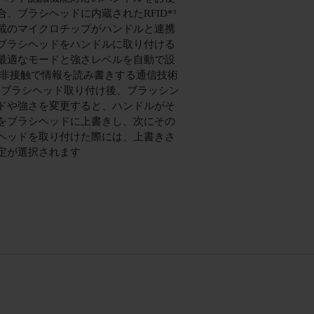
合、ブラシヘッドに内蔵されたRFID*³
載のマイクロチップがハンドルと連携
ブラシヘッドをハンドルに取り付ける
最適なモードと強さレベルを自動で設
 *³ 非接触で情報を読み書きする通信技術
*⁴ ブラシヘッド取り付け後、ブラッシン
ドや強さを変更すると、ハンドルがそ
をブラシヘッドに上書きし、次にその
ヘッドを取り付けた際には、上書きさ
定が選択されます