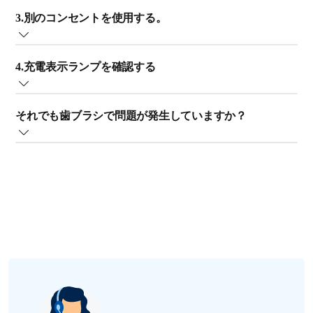
バッテリーが満充電になっていないと、歯ブラシを振動
した布で拭いてクリーニングしてください。
3.別のコンセントを使用する。
させるための力が不足する場合があります。24 時間以上
充電することをお勧めします。バッテリー不足を起こさ
別のコンセントで歯ブラシを満充電してみてください。
ないように、歯ブラシは常に充電器に置いておくように
4.充電表示ランプを確認する
充電器を接続しているコンセントに不具合があると、歯
してください。
ブラシを充電できないことがあります。一部の国では、
歯ブラシの電源がオンになって充電表示ランプも点灯す
バスルームのコンセントに電源を遮断する安全機能が備
歯ブラシを 1 ヶ月以上使用していない場合は、バッテリ
それでも歯ブラシで問題が発生していますか？
るものの、振動しない場合は、内部が損傷しています。
わっています。お使いのコンセントに電気が通っている
ー切れを起こしていることが考えられます。充電器にハ
オンラインでの
修理または交換
依頼をお勧めします。
ことを確認してから、歯ブラシを充電してください。
ンドルを立ててください。充電は開始されますが、充電
どのヒントを試しても問題が解決しない場合は、歯ブラ
表示ランプが点灯するまで数分かかる場合があります。
シの内部が損傷している可能性があります。フィリップ
歯ブラシは 24 時間以上充電することをお勧めします。
スまで
ご連絡ください
。