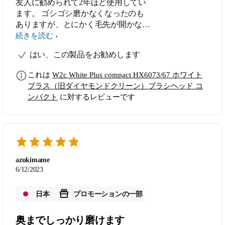
友人に勧められて2年ほど使用してい
ます。 ゴシゴシ磨かなくなったのも
ありますが、とにかく毛先が開かない
ので持ちがいいです。本体からのアラ
続きを読む
ームを目安にブラシ交換しています。
はい、この製品をお勧めします
このシリーズを使い出してから虫歯が
出来たことはなく、歯科でもよく磨け
これは
W2c White Plus compact HX6073/67 ホワイト
ていると褒められます。 大きいサイ
プラス（旧ダイヤモンドクリーン）ブラシヘッド コ
ズを使っている夫も、気に入っている
ンパクト
に対するレビューです
そうです。
azukimame
6/12/2023
日本
プロモーションの一部
奥までしっかり磨けます