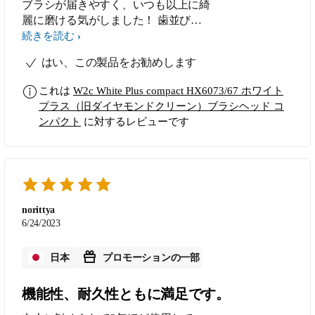
ブラシが届きやすく、いつも以上に綺
麗に磨ける気がしました！ 歯並びが
悪いため磨きにくい箇所が元々多い私
続きを読む
にピッタリだと思いました。
はい、この製品をお勧めします
これは
W2c White Plus compact HX6073/67 ホワイト
プラス（旧ダイヤモンドクリーン）ブラシヘッド コ
ンパクト
に対するレビューです
norittya
6/24/2023
日本
プロモーションの一部
機能性、耐久性ともに満足です。