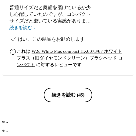
普通サイズだと奥歯を磨けているか少
し心配していたのですが、コンパクト
サイズだと磨いている実感がありま
す。 ブラシの形も歯の間に入ってい
続きを読む
る気がします。 磨いていてとても気
はい、この製品をお勧めします
持ちいいです。 ステイン除去ヘッド
は、すぐには変わらないと思います
これは
W2c White Plus compact HX6073/67 ホワイト
が、期待してます。 使い続けて効果
プラス（旧ダイヤモンドクリーン）ブラシヘッド コ
を見たいです。
ンパクト
に対するレビューです
続きを読む
(46)
-
-