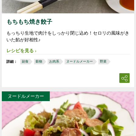
もちもち焼き餃子
もっちり生地で肉汁をしっかり閉じ込め！セロリの風味がき
いた餡が好相性♪
レシピを見る
詳細：
副食
穀物
お肉系
ヌードルメーカー
野菜
ヌードルメーカー