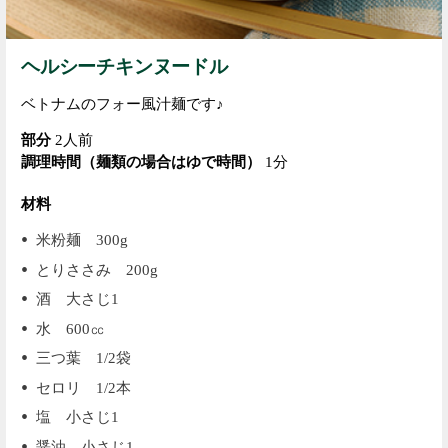
ヘルシーチキンヌードル
ベトナムのフォー風汁麺です♪
部分
2人前
調理時間（麺類の場合はゆで時間）
1分
材料
米粉麺 300g
とりささみ 200g
酒 大さじ1
水 600㏄
三つ葉 1/2袋
セロリ 1/2本
塩 小さじ1
醤油 小さじ1