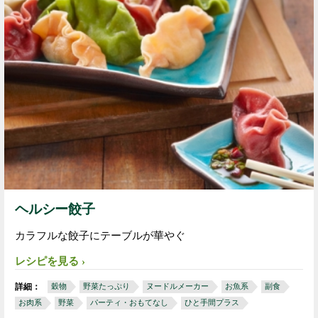
ヘルシー餃子
カラフルな餃子にテーブルが華やぐ
レシピを見る
詳細：
穀物
野菜たっぷり
ヌードルメーカー
お魚系
副食
お肉系
野菜
パーティ・おもてなし
ひと手間プラス