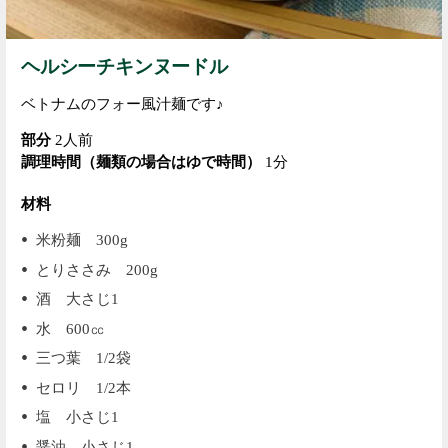
ヘルシーチキンヌードル
ベトナムのフォー風汁麺です♪
部分
2人前
調理時間（麺類の場合はゆで時間）
1分
材料
米粉麺 300g
とりささみ 200g
酒 大さじ1
水 600㏄
三つ葉 1/2袋
セロリ 1/2本
塩 小さじ1
醤油 小さじ1