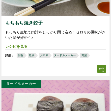
もちもち焼き餃子
もっちり生地で肉汁をしっかり閉じ込め！セロリの風味がき
いた餡が好相性♪
レシピを見る
詳細：
副食
穀物
お肉系
ヌードルメーカー
野菜
ヌードルメーカー