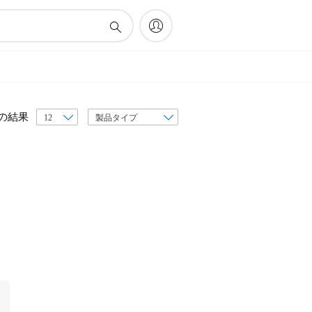
表
の結果
示
順
序