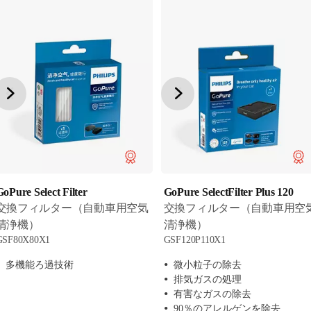
GoPure Select Filter
GoPure SelectFilter Plus 120
交換フィルター（自動車用空気
交換フィルター（自動車用空
清浄機）
清浄機）
GSF80X80X1
GSF120P110X1
多機能ろ過技術
微小粒子の除去
排気ガスの処理
有害なガスの除去
90％のアレルゲンを除去