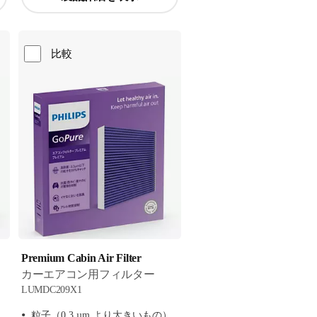
比較
Premium Cabin Air Filter
カーエアコン用フィルター
LUMDC209X1
）
粒子（0.3 µm より大きいもの）