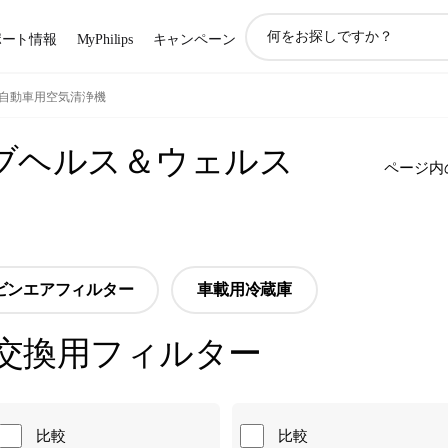
ア
ポート情報
MyPhilips
キャンペーン
イ
コ
ン
自動車用空気清浄機
サ
ポ
ブヘルス＆ウェルス
ー
ページ内
ト
検
索
ビンエアフィルター
車載用冷蔵庫
交換用フィルター
比較
比較