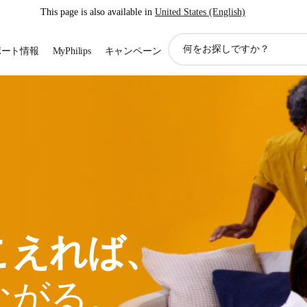
This page is also available in
United States (English)
ア
ポート情報
MyPhilips
キャンペーン
イ
コ
ン
サ
ポ
ー
ト
検
索
こえれば、
ながる。