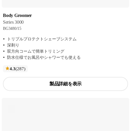
Body Groomer
Series 3000
BG3480/15
トリプルプロテクトシェーブシステム
深剃り
双方向コームで簡単トリミング
防水仕様でお風呂やシャワーでも使える
レ
4.3
(287
)
ビ
ュ
製品詳細を表示
ー