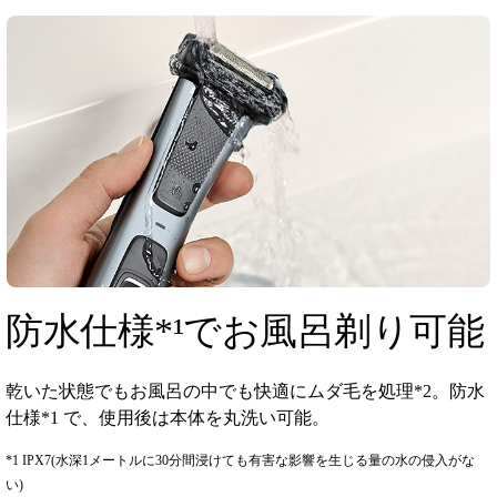
防水仕様*¹でお風呂剃り可能
乾いた状態でもお風呂の中でも快適にムダ毛を処理*2。防水
仕様*1 で、使用後は本体を丸洗い可能。
*1 IPX7(水深1メートルに30分間浸けても有害な影響を生じる量の水の侵入がな
い)