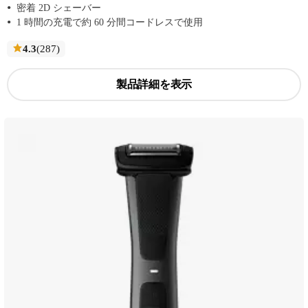
密着 2D シェーバー
1 時間の充電で約 60 分間コードレスで使用
レ
4.3
(287
)
ビ
ュ
製品詳細を表示
ー