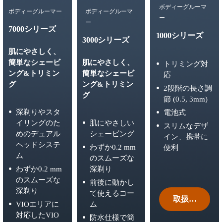
ボディーグルーマ
ボディーグルーマー
ボディーグルーマ
ー
ー
7000シリーズ
1000シリーズ
3000シリーズ
肌にやさしく、
簡単なシェービ
肌にやさしく、
トリミング対
ング&トリミン
簡単なシェービ
応
グ
ング&トリミン
2段階の長さ調
グ
節 (0.5, 3mm)
深剃りやスタ
電池式
イリングのた
肌にやさしい
スリムなデザ
めのデュアル
シェービング
イン、携帯に
ヘッドシステ
わずか0.2 mm
便利
ム
のスムーズな
わずか0.2 mm
深剃り
のスムーズな
前後に動かし
深剃り
て使えるコー
取扱い販売店
VIOエリアに
ム
対応したVIO
防水仕様で簡