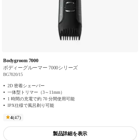
Bodygroom 7000
ボディーグルーマー 7000シリーズ
BG7020/15
2D 密着シェーバー
一体型トリマー（3～11mm）
1 時間の充電で約 70 分間使用可能
IPX仕様で風呂剃り可能
レ
4
(47
)
ビ
ュ
製品詳細を表示
ー