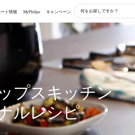
ア
ポート情報
MyPhilips
キャンペーン
イ
コ
ン
サ
ポ
ー
ト
検
索
ップスキッチン
ナルレシピ