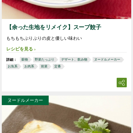
【余った生地をリメイク】スープ餃子
もちもちぷりぷりの皮と優しい味わい
レシピを見る
詳細：
穀物
野菜たっぷり
デザート、飲み物
ヌードルメーカー
お魚系
お肉系
前菜
定番
ヌードルメーカー