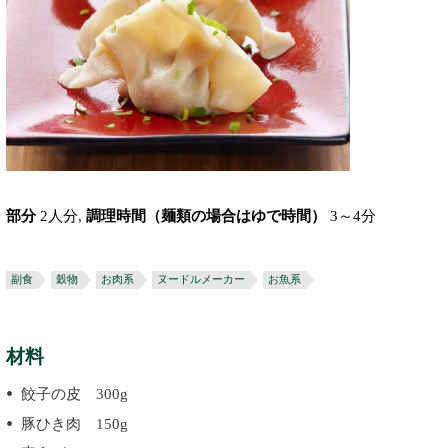
部分
2人分,
調理時間（麺類の場合はゆで時間）
3～4分
副食
穀物
お肉系
ヌードルメーカー
お魚系
材料
餃子の皮 300g
豚ひき肉 150g