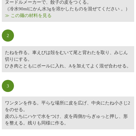
ヌードルメーカーで、餃子の皮をつくる。
（冷水90mlにかん水3gを溶かしたものを混ぜてください 。）
≫ この麺の材料を見る
2
たねを作る。車えびは殻をむいて尾と背わたを取り、みじん
切りにする。
ひき肉とともにボールに入れ、Aを加えてよく混ぜ合わせる。
3
ワンタンを作る。平らな場所に皮を広げ、中央にたね小さじ2
をのせる。
皮のふちにハケで水をつけ、皮を両側からぎゅっと押し、形
を整える。残りも同様に作る。