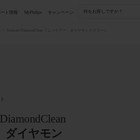
ア
ポート情報
MyPhilips
キャンペーン
イ
コ
ン
Sonicare DiamondClean ソニッケアー ダイヤモンドクリーン
サ
ポ
ー
ト
検
索
ート
e DiamondClean
 ダイヤモン