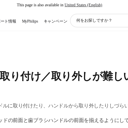
This page is also available in
United States (English)
ア
ポート情報
MyPhilips
キャンペーン
イ
コ
ン
サ
ポ
ー
ト
検
取り付け／取り外しが難し
索
ドルに取り付けたり、ハンドルから取り外したりしづら
ッドの前面と歯ブラシハンドルの前面を揃えるようにし