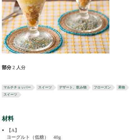
部分
2 人分
マルチチョッパー
スイーツ
デザート、飲み物
フローズン
果物
スイーツ
材料
【A】
ヨーグルト（低糖） 40g