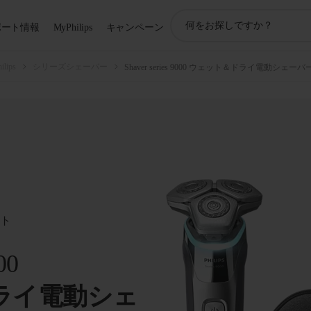
ア
ポート情報
MyPhilips
キャンペーン
イ
コ
ン
ips
シリーズシェーバー
Shaver series 9000 ウェット＆ドライ電動シェーバ
サ
ポ
ー
ト
検
索
ート
00
ライ電動シェ