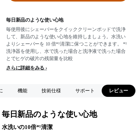
毎日新品のような使い心地
毎使用後にシェーバーをクイッククリーンポッドで洗浄
して、新品のような使い心地を維持しましょう。水洗い
よりシェーバーを 10 倍*¹清潔に保つことができます。 *¹
洗浄器を使用し、水で洗った場合と洗浄液で洗った場合
とでヒゲの破片の残留量を比較
さらに詳細をみる
に
機能
技術仕様
サポート
レビュー
毎日新品のような使い心地
水洗いの10倍*¹清潔