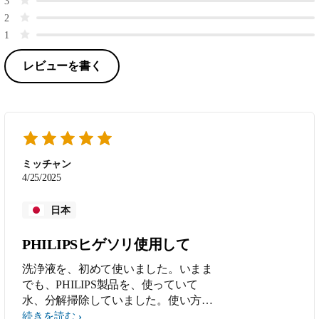
3
2
1
レビューを書く
ミッチャン
4/25/2025
日本
PHILIPSヒゲソリ使用して
洗浄液を、初めて使いました。いまま
でも、PHILIPS製品を、使っていて
水、分解掃除していました。使い方簡
単で 良いのですが、使用後ケースの
続きを読む