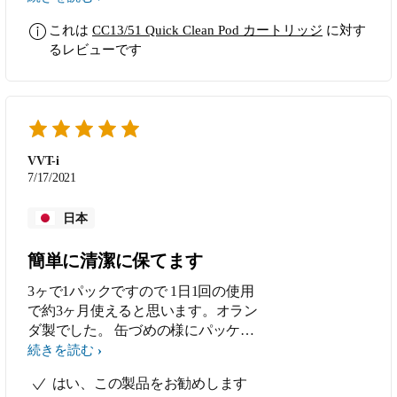
置き場所か、大きいので 洗面台の中
これは
CC13/51 Quick Clean Pod カートリッジ
に対す
に、入ると良いと、思います。スマホ
るレビューです
と連動していて便利です。
VVT-i
7/17/2021
日本
簡単に清潔に保てます
3ヶで1パックですので 1日1回の使用
で約3ヶ月使えると思います。オラン
ダ製でした。 缶づめの様にパッケー
ジを開けてコードレスのポットに入れ
続きを読む
てシェーバーのスイッチを押すだけで
はい、この製品をお勧めします
手軽に清潔に保てるので良いと思いま