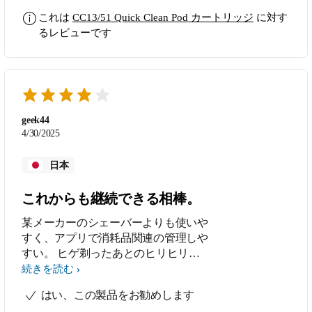
す。洗浄後はシェーバーの刃からの皮
これは
CC13/51 Quick Clean Pod カートリッジ
に対す
脂などからの匂いも感じられず初期と
るレビューです
1ヶ月後の末期でも変わらない洗浄力
も 好感が持てました。 これを使用す
る前にシェーバーの刃部を開けて水流
で洗ってから再び閉めて水切をしてか
ら使用するとヒゲクズ等の残留を防げ
ると思います。 製品のフタは最後に
geek44
再び閉めてから廃棄するので捨てない
4/30/2025
でおくのが重要だと思います。また、
その際にはポッドも洗浄してから入れ
日本
ると良いと思います。
これからも継続できる相棒。
某メーカーのシェーバーよりも使いや
すく、アプリで消耗品関連の管理しや
すい。 ヒゲ剃ったあとのヒリヒリ痛
がなくてしっとり感があり有り難い。
続きを読む
はい、この製品をお勧めします