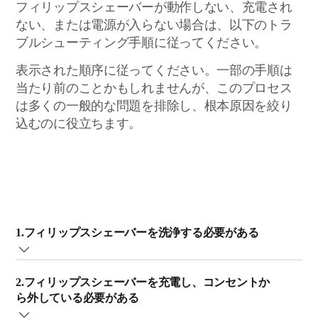
フィリップスシェーバーが動作しない、充電され
ない、または電源が入らない場合は、以下のトラ
ブルシューティング手順に従ってください。
表示された順序に従ってください。一部の手順は
当たり前のことかもしれませんが、このプロセス
は多くの一般的な問題を排除し、根本原因を絞り
込むのに役立ちます。
1.フィリップスシェーバーを洗浄する必要がある
フィリップスシェーバーを定期的に洗浄しないと、シェ
2.フィリップスシェーバーを充電し、コンセントか
ービングヘッドの周りに毛くずが溜まることがありま
ら外している必要がある
す。毛くずが溜まると、性能を低下させ、シェーバーヘ