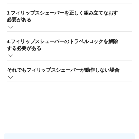
ッドの回転を妨げることがあります。
シェーバーの電源ボタンを押しても動作しない場合に
シェーバーのクリーニング方法の概要については、以下
3.フィリップスシェーバーを正しく組み立てなおす
は、充電器に接続し、少なくとも 2 時間充電することを
のビデオを参照してください（シェーバーモデルが異な
必要がある
お勧めします。
っても、すべてのフィリップスシェーバーに同じ原理が
充電のヒント
適用されます。詳細については取扱説明書をご覧くださ
シェーバーを最近分解してクリーニングしたり、シェー
シェーバーに USB 充電ケーブルが付属している場合
い。印刷版の取扱説明書がない場合は、オンラインで入
4.フィリップスシェーバーのトラベルロックを解除
ビングヘッドを交換した場合は、正しく組み立てられて
は、適切なアダプターまたはその他の電源を使用して
手できます）
する必要がある
いることをよく確認してください。シェーバーがオンに
いることを確認してください（詳細については取扱説
ヒント：
タップ／クリックしてビデオを開始した後、ビ
なっていても、シェーバーのシェービングユニット（シ
明書を参照してください）。紙の取扱説明書をお持ち
デオの下部にある歯車のアイコンをタップ／クリックし
フィリップスシェーバーの多くには、バッグやスーツケ
ェーバーのシェービングヘッドを保持する部分）が開い
でない場合は、オンラインで取扱説明書をご利用いた
て、お好みの言語の字幕を有効にします（必要な場
それでもフィリップスシェーバーが動作しない場合
ースの中で誤ってスイッチが入るのを防ぐトラベルロッ
ているか取り外されている場合、シェービングヘッドが
だけます。
合）。
ク機能が内蔵されています。
正しく組み立てられていないために、シェーバーの電源
製品付属の充電器または当社純正交換部品のみを使用
上記の手順を試してもフィリップスシェーバーが動作し
は入りません。
してください。
ない場合は、
フィリップスまでお問い合わせ
ください。
シェーバーのハンドルに小さな南京錠のマークが表示さ
シェービングヘッドを正しく取り付ける方法について
別の電気製品を電源コンセントに接続して、コンセン
れている場合、トラベルロックが有効になっています。
は、取扱説明書を参照してください。紙の取扱説明書を
トが機能していることを確認します。
電源を切るには、電源ボタンを 3 秒間押したままにしま
お持ちでない場合は、オンラインで取扱説明書をご利用
充電ケーブルとアダプターに損傷の兆候がないか確認
す（注：デジタルディスプレイ搭載モデルでは、ハンド
いただけます。
します。必要に応じて、交換用の充電器を
ここ
で購入
ルの内蔵ディスプレイでトラベルロックを無効にしま
できます。
す）。
充電プラグがシェーバーに完全に挿入されていること