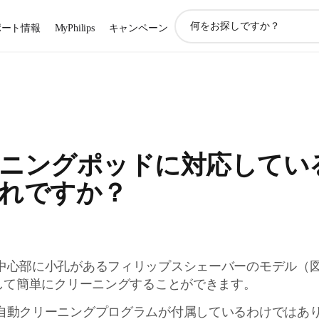
ア
ポート情報
MyPhilips
キャンペーン
イ
コ
ン
サ
ポ
ー
ト
検
ニングポッドに対応してい
索
れですか？
中心部に小孔があるフィリップスシェーバーのモデル（図
用して簡単にクリーニングすることができます。
自動クリーニングプログラムが付属しているわけではあ