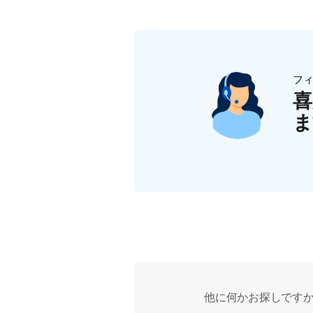
フ
喜
ま
他に何かお探しです