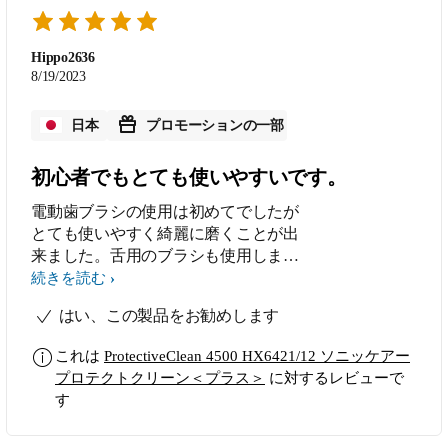
類入っているが、箱にもマニュアルに
も違いの説明がない。 ×ブラシが２種
類入っていて記号（ＷとＧ２）が印刷
Hippo2636
されているが、マニュアルに記号が書
8/19/2023
かれていないので、どちらがどのブラ
シか想像するしかない。
日本
プロモーションの一部
初心者でもとても使いやすいです。
電動歯ブラシの使用は初めてでしたが
とても使いやすく綺麗に磨くことが出
来ました。舌用のブラシも使用しまし
たが短時間で綺麗になり心地よく使用
続きを読む
することがでしました。
はい、この製品をお勧めします
これは
ProtectiveClean 4500 HX6421/12 ソニッケアー
プロテクトクリーン＜プラス＞
に対するレビューで
す