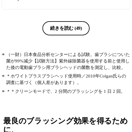
まっていたんだなという事実に改めて
振り返ることができ、本商品に出会え
たことの感謝しております。また、使
用してから一週間ほど経ちましたが少
し歯が白くなったようにも思えます。
続きを読む
(49)
これからも健康でキレイな歯を保てる
よう使用し続けたいと思います。
（一財）日本食品分析センターによる試験。歯ブラシについた
菌が99%減少【試験方法】紫外線除菌器を使用する前と使用し
た後の電動歯ブラシ用ブラシヘッドの菌数を測定し、比較。
＊ホワイトプラスブラシヘッド使用時／2010年Colgan氏らの
調査に基づく（個人差があります）。
＊＊クリーンモードで、2 分間のブラッシングを 1 日 2 回。
最良のブラッシング効果を得るため
に、