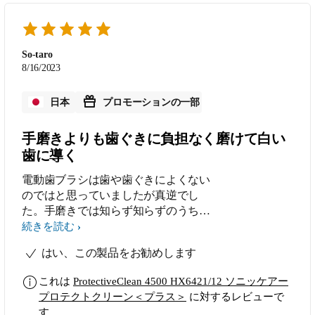
So-taro
8/16/2023
日本
プロモーションの一部
手磨きよりも歯ぐきに負担なく磨けて白い
歯に導く
電動歯ブラシは歯や歯ぐきによくない
のではと思っていましたが真逆でし
た。手磨きでは知らず知らずのうちに
力が入りゴシゴシ磨いてしまい、そち
続きを読む
らの方が歯や歯ぐきにはよくなかった
はい、この製品をお勧めします
ということに本商品で気づかされまし
た。強いブラッシングしていると圧力
これは
ProtectiveClean 4500 HX6421/12 ソニッケアー
を感知して振動で教えてくれる機能で
プロテクトクリーン＜プラス＞
に対するレビューで
今までの手磨きはやはり力が入ってし
す