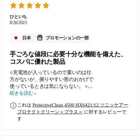
ひといち
8/20/2023
日本
プロモーションの一部
手ごろな値段に必要十分な機能を備えた、
コスパに優れた製品
○充電池が入っているので重いのは仕
方がないが、握りやすい形のおかげで
使っているときは気にならない。 ○デ
ザインはシンプルで高級感や特長はな
続きを読む
いが、清潔感がある。 ○動かすとモー
これは
ProtectiveClean 4500 HX6421/12 ソニッケアー
ドと充電状況のランプがつくのはわか
プロテクトクリーン＜プラス＞
に対するレビューで
りやすい。 ○強さは変えられないが、
す
ちょうどよい強さだと感じた。 ○手磨
きよりも、終わった後に口の中がすっ
きりした感じになる。 ×ブラシが２種