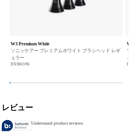
W3 Premium White
W3
ソニッケアー プレミアムホワイト ブラシヘッド レギ
ソ
ュラー
ュ
HX9063/96
HX
レビュー
Understand product reviews