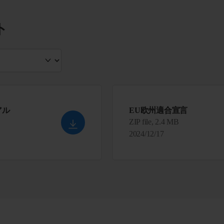
ト
アル
EU欧州適合宣言
ZIP file, 2.4 MB
2024/12/17