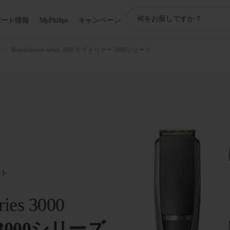
ア
ポート情報
MyPhilips
キャンペーン
イ
コ
ン
Beardtrimmer series 3000 ヒゲトリマー 3000シリーズ
サ
ポ
ー
ト
検
索
ート
ries 3000
000シリーズ