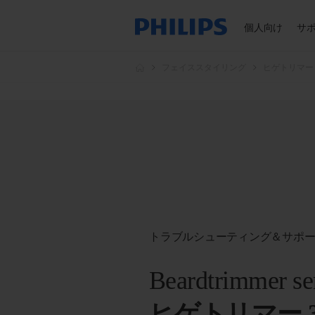
個人向け
サ
フェイススタイリング
ヒゲトリマー
トラブルシューティング＆サポ
Beardtrimmer se
ヒゲトリマー 3