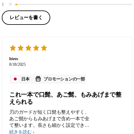
1
レビューを書く
hiros
8/18/2025
日本
プロモーションの一部
これ一本で口髭、あご髭、もみあげまで整
えられる
刃のガードが短く口髭も整えやすく、
あご髭からもみあげまで含め一本で全
て整います。長さも細かく設定できる
のがイイです。
続きを読む