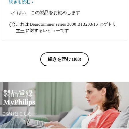
た、シェーバーや電動歯ブラシでも有
続きを読む
名なブランド力が安心感を与えてくれ
はい、この製品をお勧めします
ます。
これは
Beardtrimmer series 3000 BT3233/15 ヒゲトリ
マー
に対するレビューです
続きを読む
(103)
製品登録
MyPhilips
ご登録はこちら