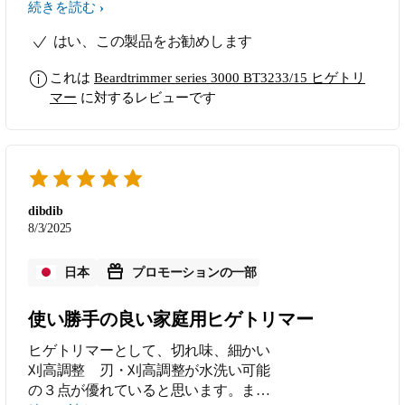
のがイイです。
続きを読む
はい、この製品をお勧めします
これは
Beardtrimmer series 3000 BT3233/15 ヒゲトリ
マー
に対するレビューです
dibdib
8/3/2025
日本
プロモーションの一部
使い勝手の良い家庭用ヒゲトリマー
ヒゲトリマーとして、切れ味、細かい
刈高調整 刃・刈高調整が水洗い可能
の３点が優れていると思います。ま