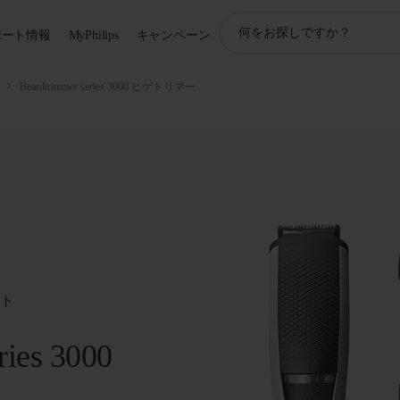
ア
ポート情報
MyPhilips
キャンペーン
イ
コ
ン
Beardtrimmer series 3000 ヒゲトリマー
サ
ポ
ー
ト
検
索
ート
ries 3000