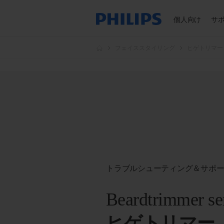
個人向け
サ
フェイススタイリング
ヒゲトリマー
トラブルシューティング＆サポ
Beardtrimmer se
ヒゲトリマー