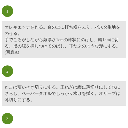
1
オレキエッテを作る。台の上に打ち粉をふり、パスタ生地を
のせる。
手でころがしながら麺厚さ1cmの棒状にのばし、幅1cmに切
る。指の腹を押しつけてのばし、耳たぶのような形にする。
(写真A)
2
たこは薄いそぎ切りにする。玉ねぎは縦に薄切りにして水に
さらし、ペーパータオルでしっかり水けを拭く。オリーブは
薄切りにする。
3