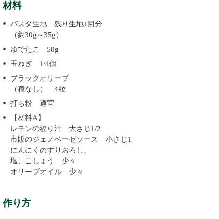
材料
パスタ生地 残り生地1回分
（約30g～35g）
ゆでたこ 50g
玉ねぎ 1/4個
ブラックオリーブ
（種なし） 4粒
打ち粉 適宜
【材料A】
レモンの絞り汁 大さじ1/2
市販のジェノベーゼソース 小さじ1
にんにくのすりおろし、
塩、こしょう 少々
オリーブオイル 少々
作り方