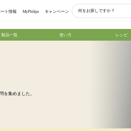
ア
ポート情報
MyPhilips
キャンペーン
イ
コ
ン
サ
製品一覧
使い方
レシピ
ポ
ー
ト
検
索
問を集めました。