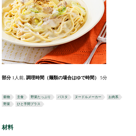
部分
1人前,
調理時間（麺類の場合はゆで時間）
5分
穀物
主食
野菜たっぷり
パスタ
ヌードルメーカー
お肉系
野菜
ひと手間プラス
材料