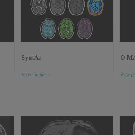
SyntAc
O-M
View product
View p