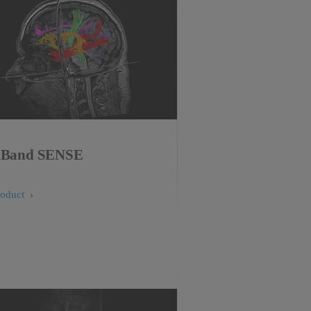
iBand SENSE
roduct