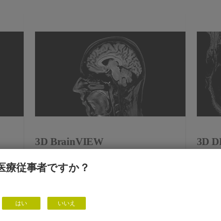
3D BrainVIEW
3D D
医療従事者ですか？
View product
View p
はい
いいえ