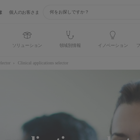
ア
ま
個人のお客さま
イ
コ
ン
サ
ポ
ソリューション
領域別情報
イノベーション
ー
ト
検
elector
Clinical applications selector
索