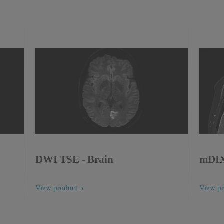
DWI TSE - Brain
mDIX
View product
View p