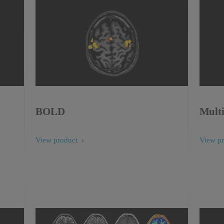
BOLD
Mult
View product
View p