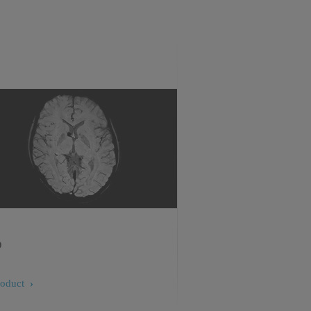
p
roduct