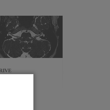
RIVE
roduct