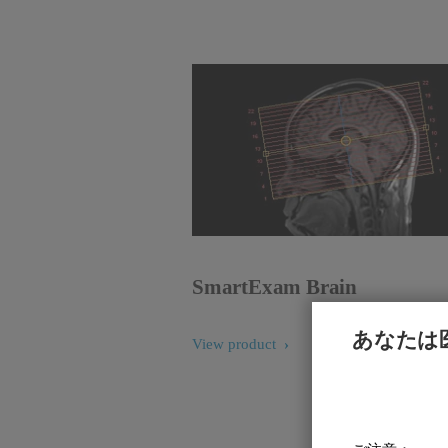
SmartExam Brain
あなたは
View product