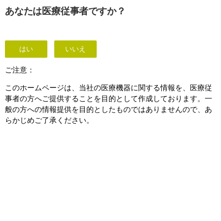
This page is also available in
United States (English)
あなたは医療従事者ですか？
はい
いいえ
MMX Multi-Measurement Module
ご注意：
このホームページは、当社の医療機器に関する情報を、医療従
事者の方へご提供することを目的として作成しております。一
般の方への情報提供を目的としたものではありませんので、あ
らかじめご了承ください。