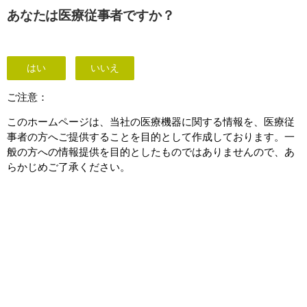
This page is also available in
United States (English)
あなたは医療従事者ですか？
はい
いいえ
mDIXON XD TSE - Brain
ご注意：
このホームページは、当社の医療機器に関する情報を、医療従
事者の方へご提供することを目的として作成しております。一
般の方への情報提供を目的としたものではありませんので、あ
らかじめご了承ください。