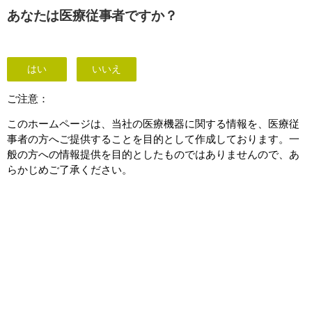
This page is also available in
United States (English)
あなたは医療従事者ですか？
はい
いいえ
Black Blood Imaging
ご注意：
このホームページは、当社の医療機器に関する情報を、医療従
事者の方へご提供することを目的として作成しております。一
般の方への情報提供を目的としたものではありませんので、あ
らかじめご了承ください。