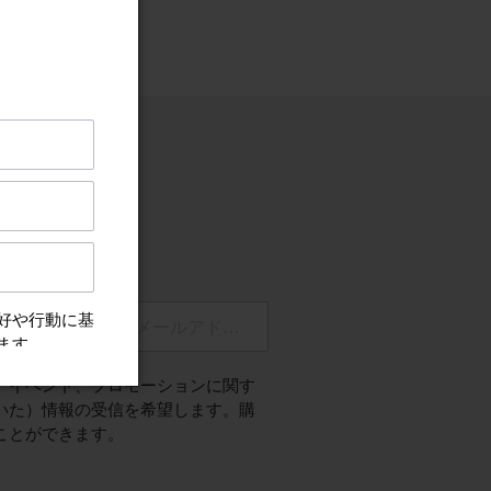
ちらから
をメールでお届け
ペーンのご案内
前(名)
メールアドレス
、イベント、プロモーションに関す
いた）情報の受信を希望します。購
ことができます。