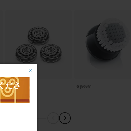
SH90/51
RQ585/51