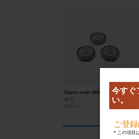
Shaver series 9000 and SP9000
替刃
SH91/51