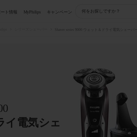
ア
ポート情報
MyPhilips
キャンペーン
イ
コ
ン
ips
シリーズシェーバー
Shaver series 9000 ウェット＆ドライ電気シェーバ
サ
ポ
ー
ト
検
索
00
ライ電気シェ