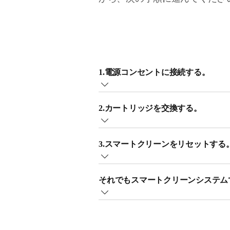
1.電源コンセントに接続する。
フィリップススマートクリーンステ
2.カートリッジを交換する。
本体の電源を入れる前に、コンセン
スマートクリーン本体の矢印が点灯
3.スマートクリーンをリセットする
す。
それでもスマートクリーンデバイス
スマートクリーンシステムの底部を
それでもスマートクリーンシステム
コンセントから電源プラグを抜いて、
スマートクリーンカートリッジの交
どのヒントを試しても問題が解決し
依頼することをお勧めします。