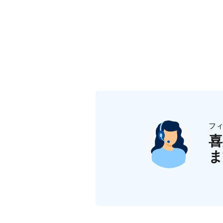
フ
喜
ま