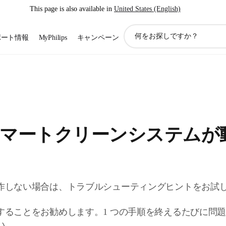
This page is also available in
United States (English)
ア
ポート情報
MyPhilips
キャンペーン
イ
コ
ン
サ
ポ
ー
ト
検
マートクリーンシステムが
索
作しない場合は、トラブルシューティングヒントをお試
することをお勧めします。1 つの手順を終えるたびに問
い。