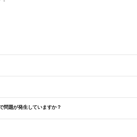
ーションはコンセントに接続しないと動作しません。
トに接続されていることを確認してください。
している場合は、スマートクリーンクリーニング液が入ったカ
。
が動作しない場合は、再起動をお勧めします。
開けて、カートリッジを交換してください。
で問題が発生していますか？
約 10 秒間待ってから接続し直してください。
換の詳細については、取扱説明書をご覧ください。
ない場合は、スマートクリーンシステムの内部が損傷している