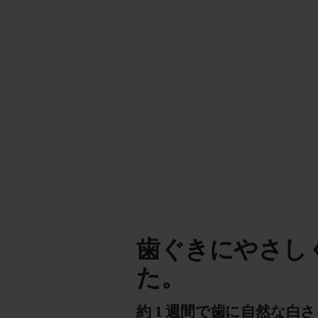
歯ぐきにやさし
た。
約 1 週間で歯に自然な白