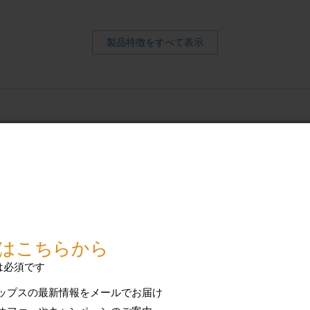
製品特徴をすべて表示
対応電圧
AC100V-240V 50/60Hz
バッテリー
充電式
使用時間
約 2 週間
バッテリーの種類
リチウムイオン充電池