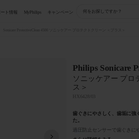
ア
ポート情報
MyPhilips
キャンペーン
イ
コ
ン
Sonicare ProtectiveClean 4500 ソニッケアー プロテクトクリーン ＜プラス＞
サ
ポ
ー
ト
検
Philips Sonicare P
索
ソニッケアー プロ
ス＞
HX6428/03
歯ぐきにやさしく、歯垢に強
た。
過圧防止センサーで歯ぐきに