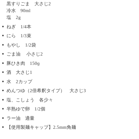
黒すりごま 大さじ2
冷水 90ml
塩 2g
ねぎ 1/4本
にら 1/3束
もやし 1/2袋
ごま油 小さじ2
豚ひき肉 150ɡ
酒 大さじ1
水 2カップ
めんつゆ（2倍希釈タイプ） 大さじ3
塩、こしょう 各少々
半熟ゆで卵 1/2個
ラー油 適量
【使用製麺キャップ】2.5mm角麺