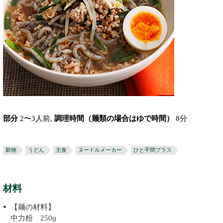
部分
2〜3人前,
調理時間（麺類の場合はゆで時間）
8分
穀物
うどん
主食
ヌードルメーカー
ひと手間プラス
材料
【麺の材料】
中力粉 250ɡ