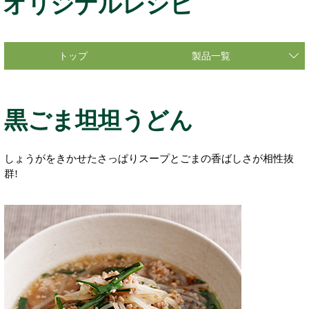
オリジナルレシピ
トップ
製品一覧
黒ごま坦坦うどん
しょうがをきかせたさっぱりスープとごまの香ばしさが相性抜
群!