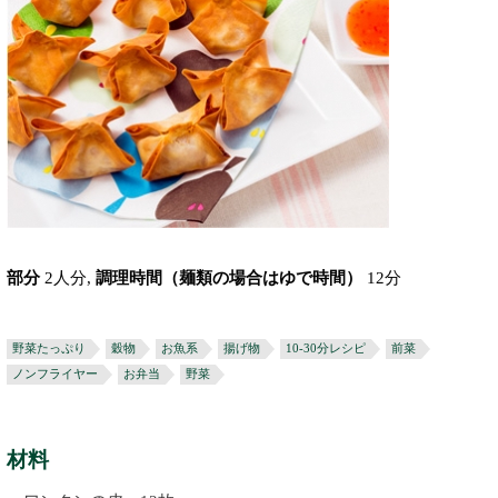
部分
2人分,
調理時間（麺類の場合はゆで時間）
12分
野菜たっぷり
穀物
お魚系
揚げ物
10-30分レシピ
前菜
ノンフライヤー
お弁当
野菜
材料