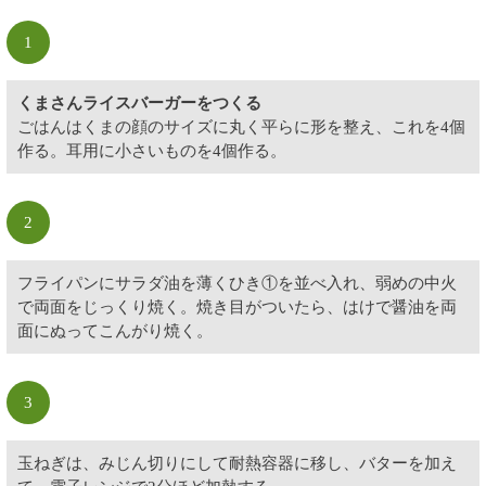
1
くまさんライスバーガーをつくる
ごはんはくまの顔のサイズに丸く平らに形を整え、これを4個
作る。耳用に小さいものを4個作る。
2
フライパンにサラダ油を薄くひき①を並べ入れ、弱めの中火
で両面をじっくり焼く。焼き目がついたら、はけで醤油を両
面にぬってこんがり焼く。
3
玉ねぎは、みじん切りにして耐熱容器に移し、バターを加え