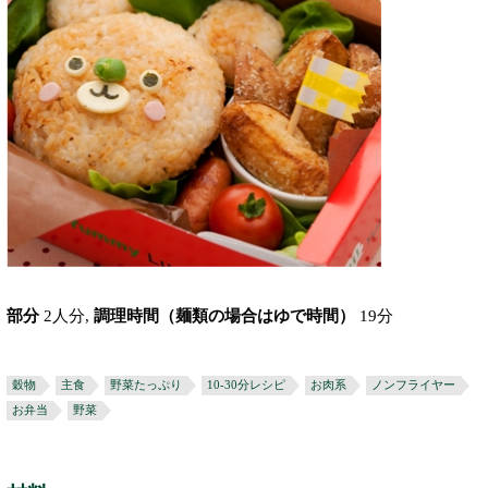
部分
2人分,
調理時間（麺類の場合はゆで時間）
19分
穀物
主食
野菜たっぷり
10-30分レシピ
お肉系
ノンフライヤー
お弁当
野菜