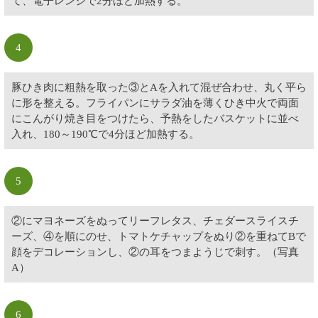
て、電子レンジで2分ほど加熱する。
4
豚ひき肉に粗熱を取った③とAを入れて混ぜ合わせ、丸く平ら
に形を整える。フライパンにサラダ油を薄くひき中火で両面
にこんがり焼き目をつけたら、予熱をしたバスケットに並べ
入れ、180～190℃で4分ほど加熱する。
5
②にマヨネーズをぬってリーフレタス、チェダースライスチ
ーズ、④を順にのせ、トマトケチャップをぬり②を重ねてBで
顔をデコレーションし、②の耳をつまようじで刺す。（写真
A）
6