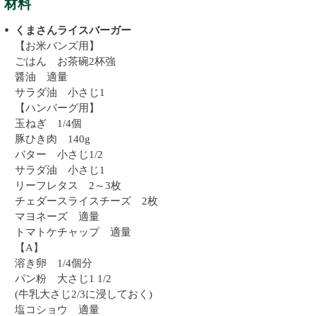
材料
くまさんライスバーガー
【お米バンズ用】
ごはん お茶碗2杯強
醤油 適量
サラダ油 小さじ1
【ハンバーグ用】
玉ねぎ 1/4個
豚ひき肉 140g
バター 小さじ1/2
サラダ油 小さじ1
リーフレタス 2～3枚
チェダースライスチーズ 2枚
マヨネーズ 適量
トマトケチャップ 適量
【A】
溶き卵 1/4個分
パン粉 大さじ1 1/2
(牛乳大さじ2/3に浸しておく)
塩コショウ 適量