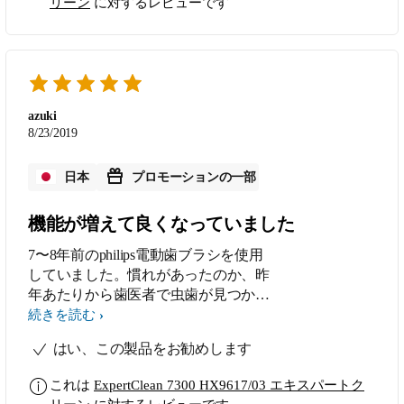
リーン
に対するレビューです
た。
azuki
8/23/2019
日本
プロモーションの一部
機能が増えて良くなっていました
7〜8年前のphilips電動歯ブラシを使用
していました。慣れがあったのか、昨
年あたりから歯医者で虫歯が見つかり
だし、良いきっかけだと思いモニター
続きを読む
をさせていただきました。これまでに
はい、この製品をお勧めします
は無かった、押さえつけすぎるとスト
ップする機能が加わっていて、これま
これは
ExpertClean 7300 HX9617/03 エキスパートク
で圧力をかけすぎていたことがわかり