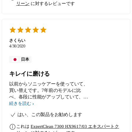
リーン
に対するレビューです
さくらい
4/30/2020
日本
キレイに磨ける
以前からソニッケアーを使っていて、
買い替えです。7年前のモデルに比
べ、各段に性能がアップしていて、歯
垢の取れ具合も上がり、歯の着色も歯
続きを読む
医者さんのクリーニングを受けた後ぐ
はい、この製品をお勧めします
らいの状態が維持できています。付属
品のトラベルケースは意外に便利で、
これは
ExpertClean 7300 HX9617/03 エキスパートク
先日入院したときにとても役立ちまし