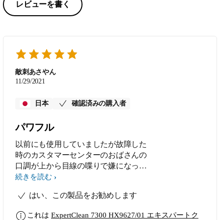
レビューを書く
敵刺あさやん
11/29/2021
日本
確認済みの購入者
パワフル
以前にも使用していましたが故障した
時のカスタマーセンターのおばさんの
口調が上から目線の喋りで嫌になった
けどやっぱり他社の製品では満足出来
続きを読む
なくて買っちゃいました 使用感は最
はい、この製品をお勧めします
高です
これは
ExpertClean 7300 HX9627/01 エキスパートク