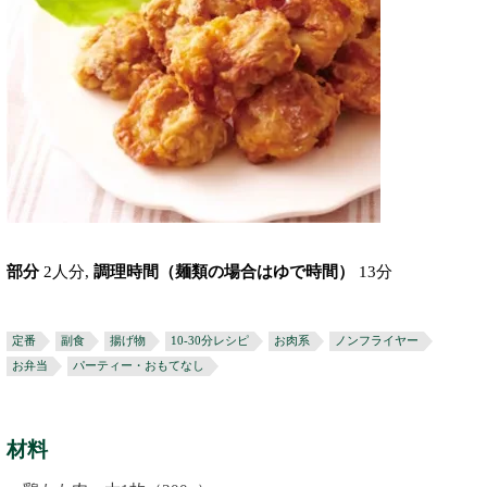
部分
2人分,
調理時間（麺類の場合はゆで時間）
13分
定番
副食
揚げ物
10-30分レシピ
お肉系
ノンフライヤー
お弁当
パーティー・おもてなし
材料