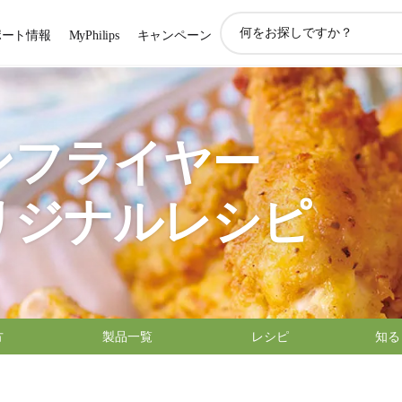
ア
ポート情報
MyPhilips
キャンペーン
イ
コ
ン
サ
ポ
ー
ンフライヤー
ト
検
索
リジナルレシピ
方
製品一覧
レシピ
知る