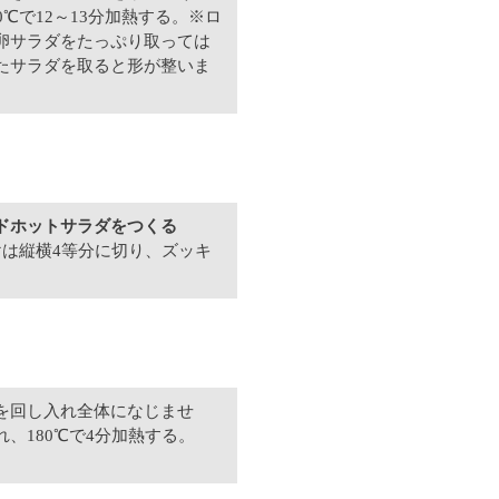
℃で12～13分加熱する。※ロ
卵サラダをたっぷり取っては
たサラダを取ると形が整いま
ドホットサラダをつくる
けは縦横4等分に切り、ズッキ
を回し入れ全体になじませ
、180℃で4分加熱する。