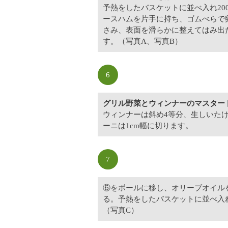
予熱をしたバスケットに並べ入れ200
ースハムを片手に持ち、ゴムべらで
さみ、表面を滑らかに整えてはみ出
す。（写真A、写真B）
6
グリル野菜とウィンナーのマスター
ウィンナーは斜め4等分、生しいた
ーニは1cm幅に切ります。
7
⑥をボールに移し、オリーブオイル
る。予熱をしたバスケットに並べ入れ
（写真C）