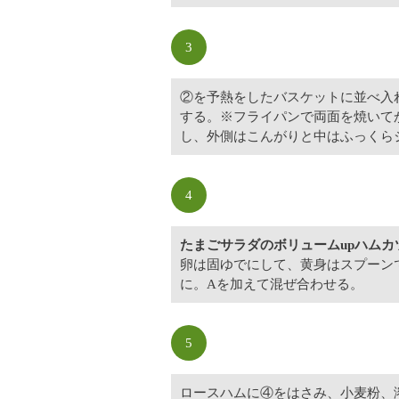
3
②を予熱をしたバスケットに並べ入れ、
する。※フライパンで両面を焼いて
し、外側はこんがりと中はふっくら
4
たまごサラダのボリュームupハムカ
卵は固ゆでにして、黄身はスプーン
に。Aを加えて混ぜ合わせる。
5
ロースハムに④をはさみ、小麦粉、