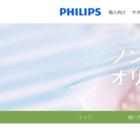
個人向け
サ
ノ
オ
トップ
使い