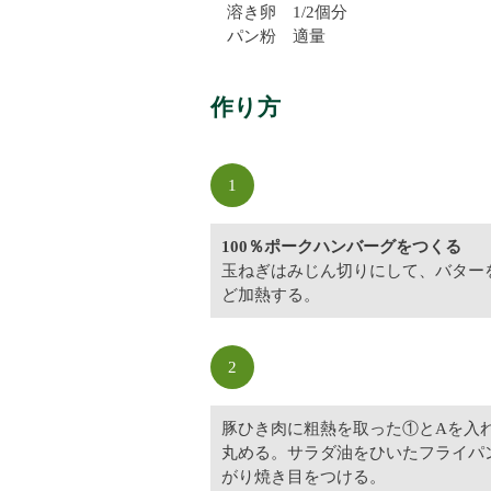
溶き卵 1/2個分
パン粉 適量
作り方
1
100％ポークハンバーグをつくる
玉ねぎはみじん切りにして、バター
ど加熱する。
2
豚ひき肉に粗熱を取った①とAを入
丸める。サラダ油をひいたフライパ
がり焼き目をつける。