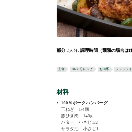
部分
2人分,
調理時間（麺類の場合は
主食
10-30分レシピ
お肉系
ノンフライ
材料
100％ポークハンバーグ
玉ねぎ 1/4個
豚ひき肉 140g
バター 小さじ1/2
サラダ油 小さじ1