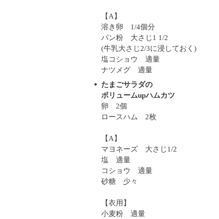
【A】
溶き卵 1/4個分
パン粉 大さじ1 1/2
(牛乳大さじ2/3に浸しておく)
塩コショウ 適量
ナツメグ 適量
たまごサラダの
ボリュームupハムカツ
卵 2個
ロースハム 2枚
【A】
マヨネーズ 大さじ1/2
塩 適量
コショウ 適量
砂糖 少々
【衣用】
小麦粉 適量