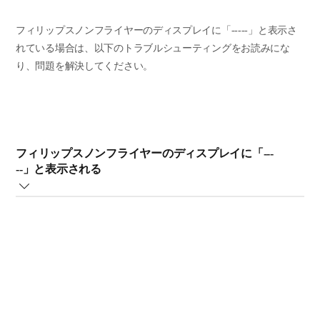
フィリップスノンフライヤーのディスプレイに「-----」と表示さ
れている場合は、以下のトラブルシューティングをお読みにな
り、問題を解決してください。
フィリップスノンフライヤーのディスプレイに「---
--」と表示される
フィリップスノンフライヤーのディスプレイに下の図のように「-
----」と表示されている場合は、本体の過熱が原因で安全機能が作
動していることを示します。本体の電源プラグをコンセントから
抜いて 1 分以上放置し、本体が冷めるのを待ってから再度コンセ
ントにつないでください。
注
：ノンフライヤーのディスプレイにおかしな文字が表示されて