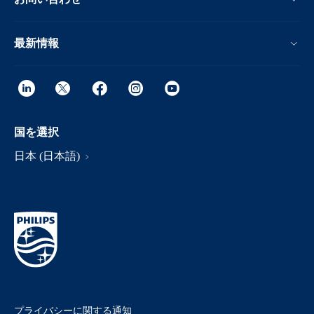
る場合は、スポンジと石鹸水または洗剤で洗ってか
ら、もう一度すすぎます。
加熱部の周囲に残っている油汚れは、モップまたはキ
最新情報
ッチンタオルで拭き取ります。ノンフライまたはスチ
ームフライ機能を使用すると、加熱部の周囲に油が溜
まります。定期的にスチームクリーン機能を使用して
拭き取ることで、上部内側を清潔に保つことができま
す。
国を選択
バスケットパンを本体に戻すと、自動的にドライモー
日本 (日本語)
ドが開始されます。
5 分後にビープ音が鳴り、乾燥フェーズが完了したこ
とを示します。
ヒント：初めて使用する前または長期間使用しない場合
は、「スチームクリーン」機能を使用して水の循環シス
テムと右チャンバーを徹底的にきれいにしておくことを
お勧めします。
プライバシーに関する通知