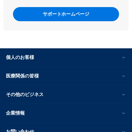
す。
にした本体を戻し、食材を入れずに電源をオンにし
水タンクを本体上部の溝に合わせ、押し下げて固定し
て、数分動かしてみます。
サポートホームページ
ます。
電源オン／オフボタンを押して、本体のスイッチをオ
ンにします。
大きいバスケットパンを選択します。
スチームクリーンボタンを押して、右チャンバーのお
手入れを開始します。右側の「時間表示」が点滅し始
めます。
個人のお客様
開始／一時停止ボタンを押して、お手入れを開始しま
す。温度と時間の表示の点滅が停止します。
医療関係の皆様
15 分後、ビープ音が連続して鳴り、バスケットパンを
取り外すまで、スチームクリーンアイコンが点滅し続
けます。これは、クリーンフェーズが完了し、5 分間
その他のビジネス
の乾燥フェーズに移行することを示します。
バスケットパンを取り外し、中身を捨てて空にしま
企業情報
す。
バスケットとバスケットパンをすすぎ、汚れを取り除
きます。油がバスケットパンやバスケットに残ってい
お問い合わせ