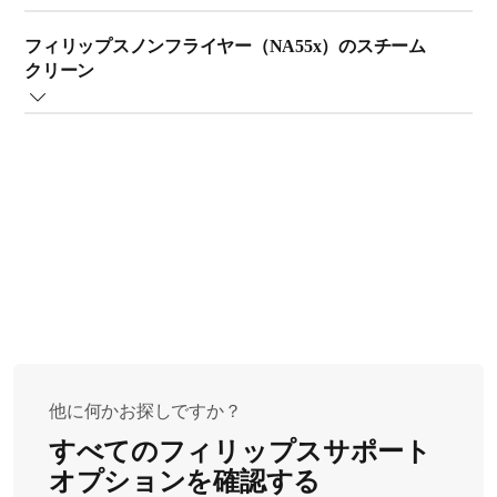
トから抜き、本体が冷めていることを確認します。
はテフロン加工を施しています。テフロン加工に傷が
フィリップスノンフライヤーには、バスケットパンまた
バスケットとパンを取り外します。
つく恐れがありますので、お手入れには、金属製のキ
フィリップスノンフライヤー（NA55x）のスチーム
は本体の前面上部にウィンドウがある場合があります
傷がつかないように、柔らかい布を敷いた上に本体を
ッチン器具や研磨剤を使用しないでください。
クリーン
（下図を参照）。ノンフライヤーのウィンドウをお手入
逆さまにして置きます。こうすると、加熱部分のお手
バスケットパンの底に汚れが残っている場合は、バス
れするには、お使いのモデルに応じて、以下の手順を確
入れがしやすくなります。
ケットパンにお湯と中性洗剤を入れ、5～10 分ほど浸
以下の情報は NA55x のみに適用されます。
認してください。
本体内部および加熱部分の汚れは、柔らかいスポンジ
してください。浸すことにより汚れが取れやすくなり
NA55X ノンフライヤーには、スチームクリーン機能が搭
ウィンドウがバスケットパン上にある場合
をぬるま湯で濡らして拭き取ります。
ます。必ず油脂を除去できる洗剤を使用してくださ
載されています（大きなバスケットパンのみ）。バスケ
食洗機を使用するか、柔らかいスポンジと食器用洗剤で
加熱部分に食材がこびりついている場合は、やわらか
い。
ットパンは、通常どおり洗うだけでなく、このスチーム
手洗いしてください。
いブラシで取り除きます。スチールブラシや硬いブラ
クリーンでさらに優れた洗浄効果を得ることができま
注：
ウィンドウが本体の前面上部にある場合
シは、加熱部分のコーティングを傷める恐れがありま
す。
バスケットパンやバスケットの油汚れが洗剤で落ちな
フィリップスノンフライヤーの電源コードをコンセン
すので、使わないでください。
スチームクリーンは、油汚れを溶解して、大きなバス
かった場合は、より強力な液体脱脂剤を使用してくだ
トから抜き、本体が冷めていることを確認します。
フィリップスノンフライヤーのお手入れ後は、逆さま
ケットパンを徹底的に洗浄します。このプログラムの
さい。パッケージに記載されている指示に従ってくだ
バスケットとパンを取り外します。
にした本体を戻し、食材を入れずに電源をオンにし
所要時間は、スチームクリーンに 15 分、バスケット
さい。
傷がつかないように、柔らかい布を敷いた上に本体を
て、数分動かしてみます。取り切れなかった残りくず
パンの乾燥に 5 分で合計 20 分です。この機能を使用
フィリップスノンフライヤーのバスケットパン、バス
逆さまにして置きます。こうすると、ウィンドウのお
などが、バスケットパンに落ちます。
するには、以下の手順に従ってください。
ケット、揚げ物用インサートは、食洗機で洗うことが
手入れがしやすくなります。
他に何かお探しですか？
注：曲げられるブラシを使うと、加熱部分の後ろ側にも
本体から水タンクを取り外します。
できます。
ウィンドウの汚れは、柔らかいスポンジをぬるま湯で
届くので便利です。
水タンクに水を最大水位まで入れます。
すべてのフィリップスサポート
濡らして拭き取ります。
注：フィリップスノンフライヤーのバスケットパンとバ
水漏れを防ぐため、水タンクのフタをしっかり閉めま
フィリップスノンフライヤーのお手入れ後は、逆さま
オプションを確認する
スケットは、食洗機に対応しています。