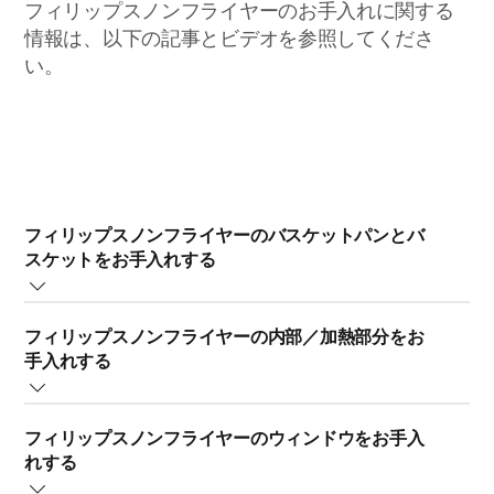
フィリップスノンフライヤーのお手入れに関する
情報は、以下の記事とビデオを参照してくださ
い。
フィリップスノンフライヤーのバスケットパンとバ
スケットをお手入れする
フィリップスノンフライヤーのバスケットパン、バスケ
フィリップスノンフライヤーの内部／加熱部分をお
ット、揚げ物用インサートは、お湯と液体洗剤を含ませ
手入れする
た柔らかいスポンジで洗うことができます。次の点に留
意してください。
ノンフライヤーの内部／加熱部分のお手入れについて
お手入れは、約 30 分待ってノンフライヤーが冷めて
フィリップスノンフライヤーのウィンドウをお手入
は、以下の手順に従ってください。
からにしてください。
れする
フィリップスノンフライヤーの電源コードをコンセン
バスケットパン、バスケット、揚げ物用インサートに