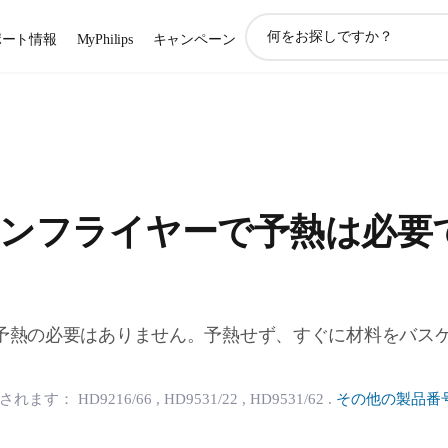
ア
ポート情報
MyPhilips
キャンペーン
イ
コ
ン
サ
ポ
ー
ト
検
ンフライヤーで予熱は必要
索
予熱の必要はありません。予熱せず、すぐに材料をバス
用されます：
HD9216/66
, HD9531/22
, HD9531/62
.
その他の製品番