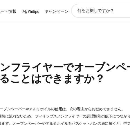
ア
ポート情報
MyPhilips
キャンペーン
イ
コ
ン
サ
ポ
ー
ト
検
ンフライヤーでオーブンペ
索
ることはできますか？
ーブンペーパーやアルミホイルの使用は、次の理由からお勧めできません。
適切に流れないため、フィリップスノンフライヤーの調理性能の低下につなが
ります。オーブンペーパーやアルミホイルをバスケットパンの底に敷くと、空