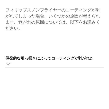
フィリップスノンフライヤーのコーティングが剥
がれてしまった場合、いくつかの原因が考えられ
ます。剥がれの原因については、以下をお読みく
ださい。
偶発的な引っ掻きによってコーティングが剥がれた
フィリップスノンフライヤーのバスケットパンまたはバ
スケットの内部のコーティングは、他のものとぶつかっ
たり引っ掻いてしまったりすることにより（たとえば、
硬いものでお手入れをしたりバスケットパンを挿入する
際などに）剥げる場合があります。フィリップスノンフ
ライヤーで使用されている素材は、すべて食品安全上問
題なく、人体に害はありません。