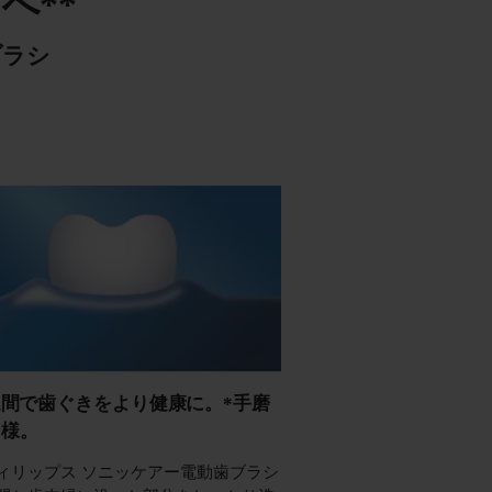
へ**
ブラシ
 週間で歯ぐきをより健康に。*手磨
同様。
ィリップス ソニッケアー電動歯ブラシ