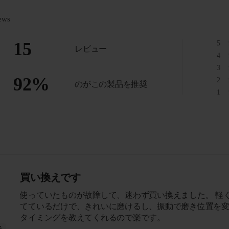
ews
15
5
レビュー
4
3
92
%
2
のがこの製品を推奨
1
買い換えです
使っていたものが故障して、迷わず買い換えました。 軽
てているだけで、きれいに磨けるし、振動で磨き位置を
タイミングを教えてくれるので楽です。