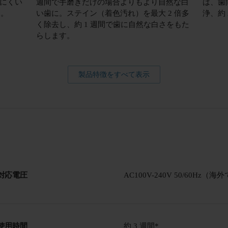
にくい
週間で手磨きだけの場合よりもより自然な白
は、歯
す。
い歯に。ステイン（着色汚れ）を最大 2 倍多
浄、約
く除去し、約 1 週間で歯に自然な白さをもた
らします。
製品特徴をすべて表示
対応電圧
AC100V-240V 50/60Hz
使用時間
約 3 週間*