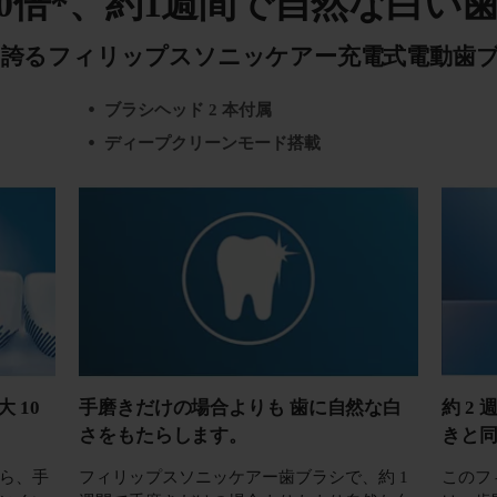
0倍*、約1週間で自然な白い歯
を誇るフィリップスソニッケアー充電式電動歯
ブラシヘッド 2 本付属
ディープクリーンモード搭載
 10
手磨きだけの場合よりも 歯に自然な白
約 2
さをもたらします。
きと
ら、手
フィリップスソニッケアー歯ブラシで、約 1
このフ