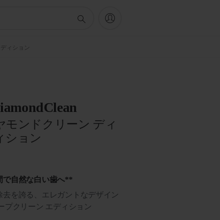
 エディション
 DiamondClean
ヤモンドクリーン ディ
ィション
間で自然な白い歯へ**
除去を誇る、エレガントなデザイン
ープクリーン エディション