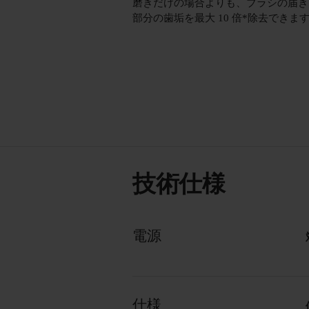
磨きだけの場合よりも、ブラシの届き
部分の歯垢を最大 10 倍*除去できま
技術仕様
電源
仕様