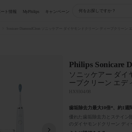
ア
ポート情報
MyPhilips
キャンペーン
イ
コ
ン
Sonicare DiamondClean ソニッケアー ダイヤモンドクリーン ディープクリーン
サ
ポ
ー
ト
検
Philips Sonicare
索
ソニッケアー ダイ
ープクリーン エデ
HX9304/08
歯垢除去力最大10倍*、約1週
優れた歯垢除去力とステイン
のダイヤモンドクリーン ディ