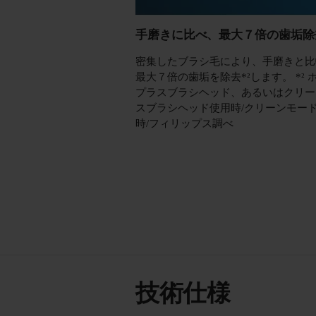
手磨きに比べ、最大７倍の歯垢除去
密集したブラシ毛により、手磨きと比
最大７倍の歯垢を除去*²します。 *² 
プラスブラシヘッド、あるいはクリー
スブラシヘッド使用時/クリーンモー
時/フィリップス調べ
技術仕様