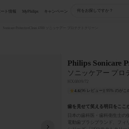
ア
ポート情報
MyPhilips
キャンペーン
イ
コ
ン
Sonicare ProtectiveClean 4300 ソニッケアー プロテクトクリーン
サ
ポ
ー
ト
検
Philips Sonicare P
索
ソニッケアー プロ
HX6809/72
4.6
(96 レビュー)
| 95% の
歯を見せて笑える明日をここ
日本の歯科医・歯科衛生士の使用率
電動歯ブラシブランド、フィ