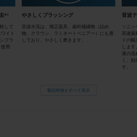
*²
やさしくブラッシング
音波
較して
音波水流は、矯正器具、歯科補綴物（詰め
ソニッ
ホワイト
物、クラウン、ラミネートベニアー）にも適
高速振
ンプラ
しており、やさしく磨きます。
ドの幅
ド使用
します
液の流
く、効
す。
製品特徴をすべて表示