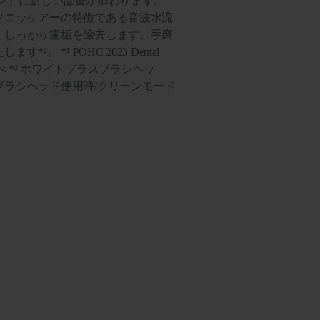
ーン」に新しい品番が加わります。
ソニッケアーの特徴である音波水流
くしっかり歯垢を除去します。手磨
。 *¹ POHC 2023 Dental
esearch調べ *² ホワイトプラスブラシヘッ
ブラシヘッド使用時/クリーンモード