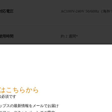
対応電圧
AC100V-240V 50/60Hz
使用時間
約 2 週間*
バッテリー
充電式
バッテリーの種類
リチウムイオンバッテリー
技術仕様をすべて表示